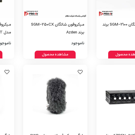
میکروفون شاتگان SGM-2100 برند
میکروفون شاتگان SGM-250CX
برند Azden
مدل 310XT
ناموجود
ناموجو
ده محصول
مشاهده محصول