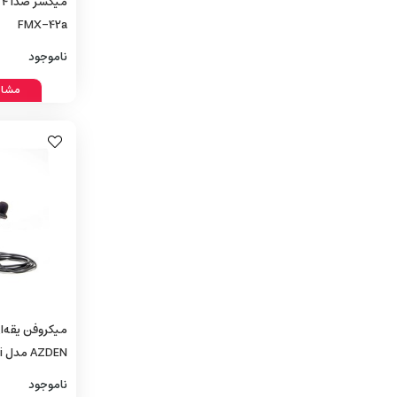
FMX-42a
ناموجود
مشاه
میکروفن یقه‌ا
AZDEN مدل EX-503i
ناموجود