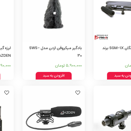
میکروفون شاتگان SGM-1X برند
بادگیر میکروفن ازدن مدل SWS-
لرزه‌ گی
30
AZDEN مدل MH-1
5,900,000 تومان
4,690,000 
ودن به سبد
افزودن به سبد