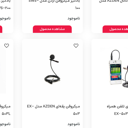
میکسر صدا ۴ کانال AZDEN مدل
بادگیر میکروفن ازدن مدل SWS-
S-200
100
ناموجود
ناموجو
ده محصول
مشاهده محصول
ی تلفن همراه
میکروفن یقه‌ای AZDEN مدل EX-
503L
503
ناموجود
ناموجو