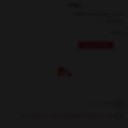
میکسر سارامونیک Saramonic
SR-PAX2
ناموجود
مشاهده محصول
|
02188443818
ساعت کاری:
شنبه تا چهارشنبه، از ساعت ۹ صبح تا 4 عصر